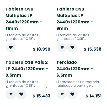
Tablero OSB
Tablero OSB
Multiplac LP
Multiplac LP
2440x1220mm -
2440x1220mm -
11mm
9mm
El tablero de virutas
El tablero de virutas
orientadas "OSB"
orientadas "OSB"
("Oriented Strand Board"
("Oriented Strand Board"
por sus siglas en Inglés), es
por sus siglas en Inglés), es
$
18.990
$
15.538
un tipo de tablero
un tipo de tablero
aglomerado
aglomerado
Tablero OSB País 2
Terciado
LP 2440x1220mm -
2440x1220mm -
9.5mm
6.5mm
El tablero de virutas
El Terciado es un material
orientadas "OSB"
fabricado a partir de
("Oriented Strand Board"
capas delgadas o "chapa
por sus siglas en Inglés), es
de madera" que se pegan
$
15.433
$
14.151
un tipo de tablero
con capas adyacentes
aglomerado
que tienen la veta de la
madera rotada hasta 90
grados entre sí. Es una