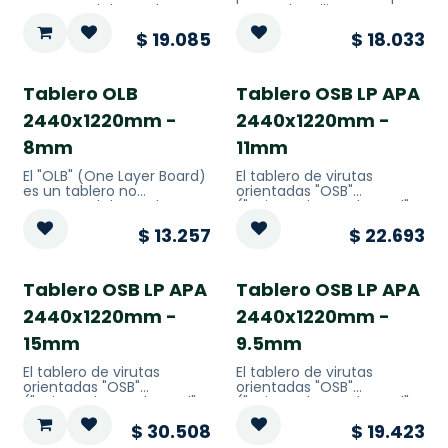
estructural de madera,
se puede utilizar en
para uso en construcción
múltiples aplicaciones a la
$
19.085
$
18.033
y remodelación.
hora revestir o ampliar
una casa o edificación,
destacando su rigidez,
uniformidad y estabilidad.
Tablero OLB
Tablero OSB LP APA
El tablero de virutas
orientadas "OSB"
2440x1220mm -
2440x1220mm -
("Oriented Strand Board"
8mm
11mm
por sus siglas en Inglés), es
un tipo de tablero
aglomerado.
El "OLB" (One Layer Board)
El tablero de virutas
es un tablero no
orientadas "OSB"
estructural de madera,
("Oriented Strand Board"
para uso en construcción
por sus siglas en Inglés), es
$
13.257
$
22.693
y remodelación.
un tipo de tablero
aglomerado
Tablero OSB LP APA
Tablero OSB LP APA
2440x1220mm -
2440x1220mm -
15mm
9.5mm
El tablero de virutas
El tablero de virutas
orientadas "OSB"
orientadas "OSB"
("Oriented Strand Board"
("Oriented Strand Board"
por sus siglas en Inglés), es
por sus siglas en Inglés), es
$
30.508
$
19.423
un tipo de tablero
un tipo de tablero
aglomerado
aglomerado