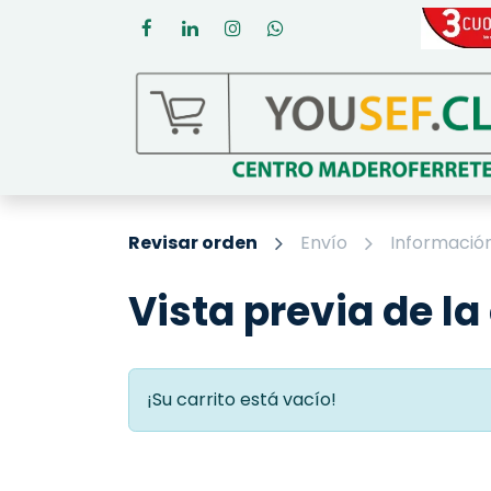
Ir al contenido
Revisar orden
Envío
Información
Vista previa de la
¡Su carrito está vacío!