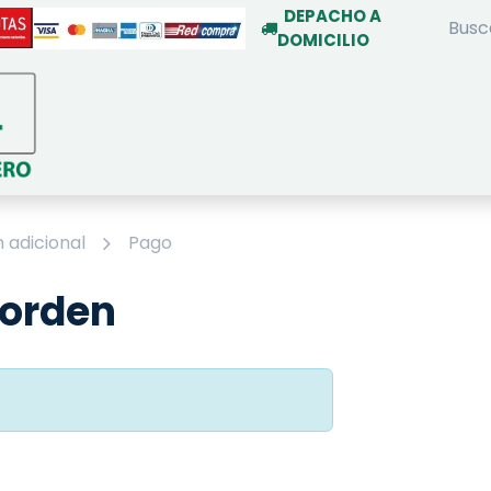
DEPACHO A
DOMICILIO
INICIO
TIENDA ON-LINE
SERVIC
 adicional
Pago
 orden