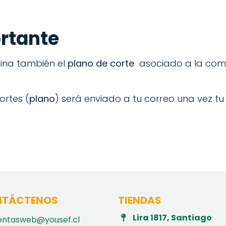
ortante
mina también el
plano de corte
asociado a la comp
ortes (
plano
) será enviado a tu correo una vez t
TÁCTENOS
TIENDAS
Lira 1817, Santiago
entasweb@yousef.cl