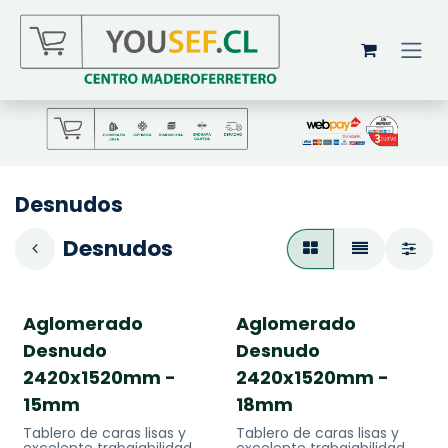
Ir al contenido
Desnudos
Desnudos
Aglomerado
Aglomerado
Desnudo
Desnudo
2420x1520mm -
2420x1520mm -
15mm
18mm
Tablero de caras lisas y
Tablero de caras lisas y