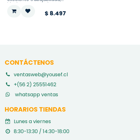
ideal para ser usado tanto
en la industria del mueble
$
8.497
como en decoración y
construcción.
Puede ser perforado,
ensamblado, atornillado,
laminado y pintado.
CONTÁCTENOS
ventasweb@yousef.cl
+(56 2) 25551462
whatsapp ventas
HORARIOS TIENDAS
Lunes a viernes
8:30-13:30 / 14:30-18:00