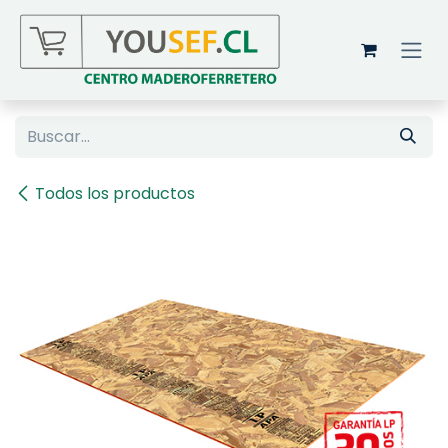
Ir al contenido
Todos los productos