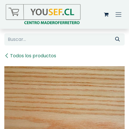
Ir al contenido
Todos los productos