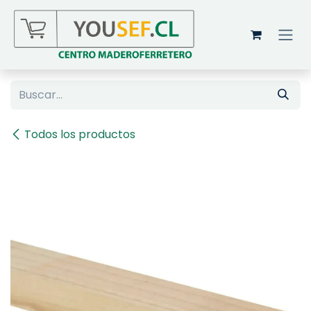
Ir al contenido
Todos los productos