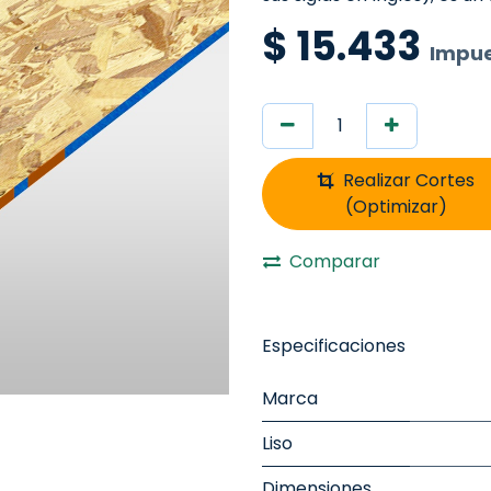
$
15.433
Impue
Realizar Cortes
(Optimizar)
Comparar
Especificaciones
Marca
Liso
Dimensiones