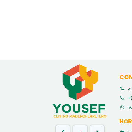
CON
v
​
+
w
HOR