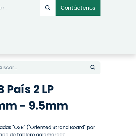
Contáctenos
IOS
OPTIMIZADOR ONLINE
SIMULADOR DE AM
 País 2 LP
mm - 9.5mm
ntadas "OSB" ("Oriented Strand Board" por
n tipo de tablero aglomerado