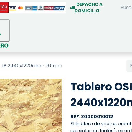
DEPACHO A
DOMICILIO
INICIO
TIENDA ON-LINE
SERVIC
 2 LP 2440x1220mm - 9.5mm
Tablero OSB
2440x1220
REF: 20000010012
El tablero de virutas orie
sus siglas en Inglés), es u