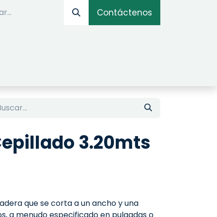
Contáctenos
IOS
OPTIMIZADOR ONLINE
SIMULADOR DE AM
Cepillado 3.20mts
adera que se corta a un ancho y una
s, a menudo especificado en pulgadas o