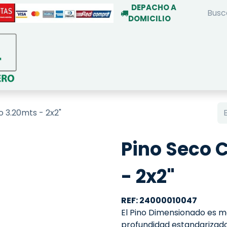
DEPACHO A
DOMICILIO
INICIO
TIENDA ON-LINE
SERVIC
o 3.20mts - 2x2"
Pino Seco 
- 2x2"
REF: 24000010047
El Pino Dimensionado es m
profundidad estandarizado