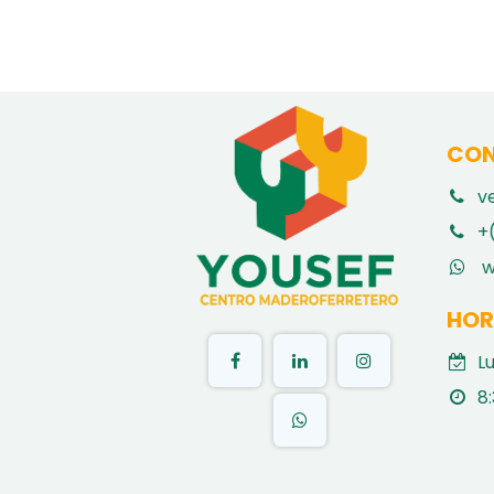
CON
v
​
+
w
HOR
L
8: