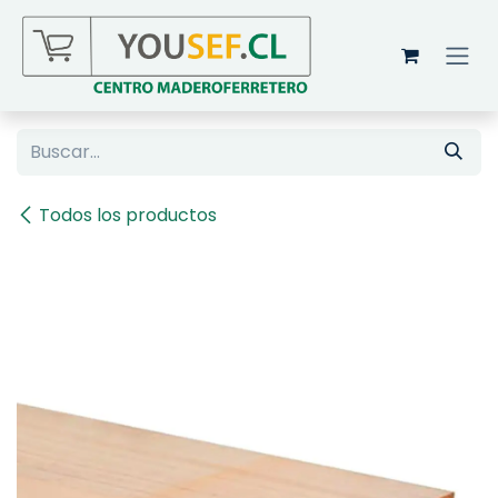
Ir al contenido
Todos los productos