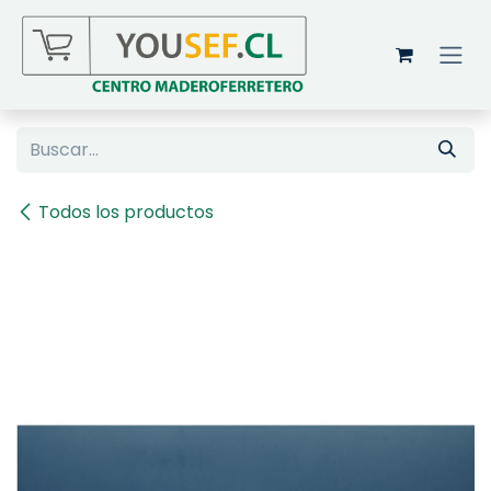
Ir al contenido
Todos los productos