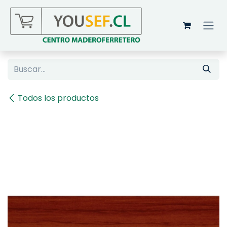
Ir al contenido
Todos los productos