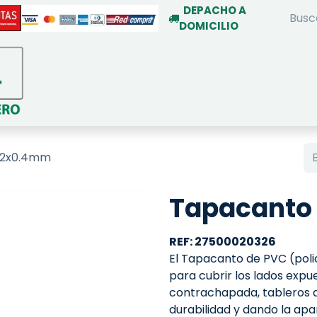
DEPACHO A
DOMICILIO
INICIO
TIENDA ON-LINE
SERVIC
22x0.4mm
Tapacanto
REF: 27500020326
El Tapacanto de PVC (policl
para cubrir los lados exp
contrachapada, tableros 
durabilidad y dando la apar