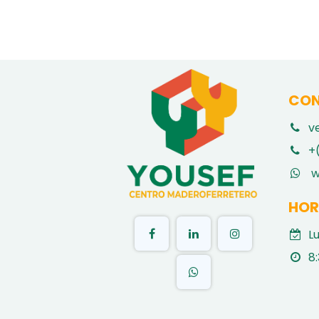
CON
v
​
+
w
HOR
L
8: