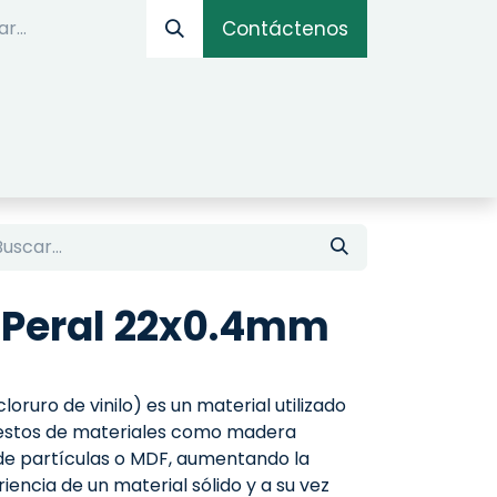
Contáctenos
IOS
OPTIMIZADOR ONLINE
SIMULADOR DE AM
 Peral 22x0.4mm
oruro de vinilo) es un material utilizado
uestos de materiales como madera
de partículas o MDF, aumentando la
iencia de un material sólido y a su vez