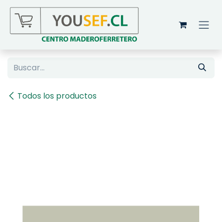
Ir al contenido
Todos los productos