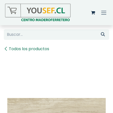
Ir al contenido
Todos los productos