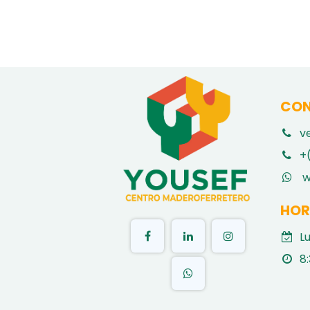
CON
v
​
+
w
HOR
L
8: