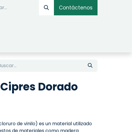
Contáctenos
IOS
OPTIMIZADOR ONLINE
SIMULADOR DE AM
Cipres Dorado
oruro de vinilo) es un material utilizado
uestos de materiales como madera