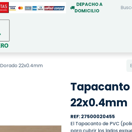
DEPACHO A
DOMICILIO
INICIO
TIENDA ON-LINE
SERVIC
 Dorado 22x0.4mm
Tapacanto 
22x0.4mm
REF: 27500020455
El Tapacanto de PVC (policl
para cubrir los lados exp