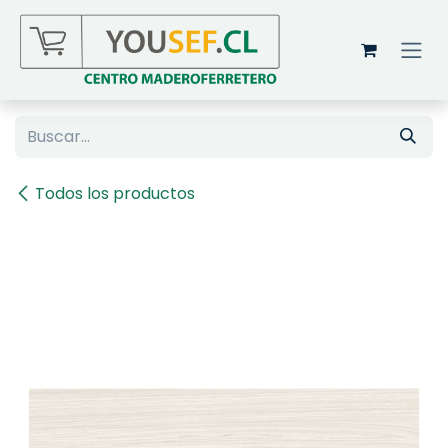
Ir al contenido
Todos los productos