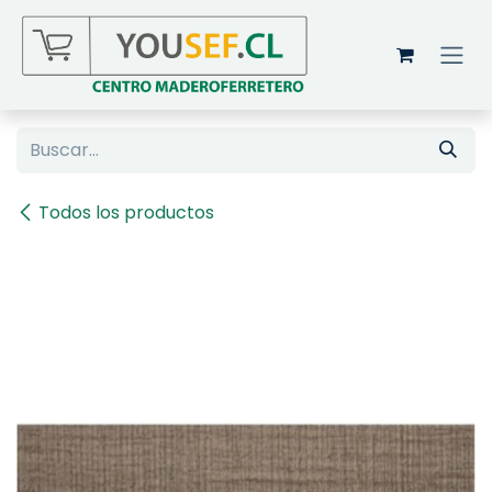
Ir al contenido
Todos los productos