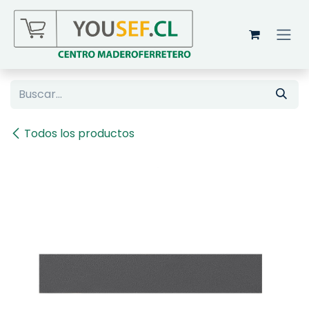
Ir al contenido
Todos los productos