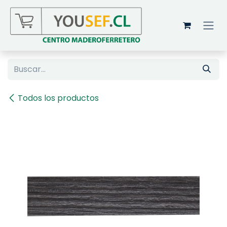
Ir al contenido
Todos los productos