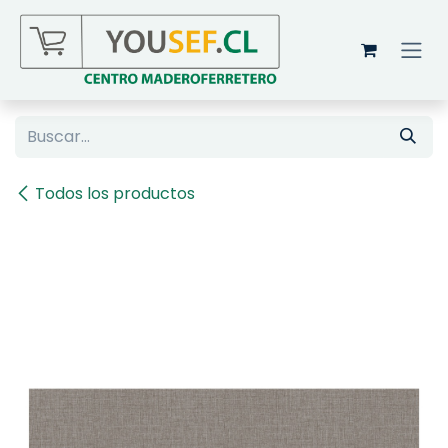
Ir al contenido
Todos los productos