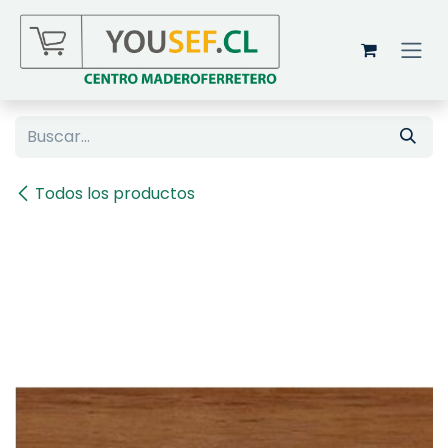
Ir al contenido
Todos los productos