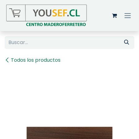
Ir al contenido
Todos los productos