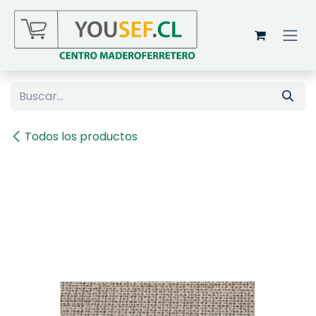
Ir al contenido
Todos los productos