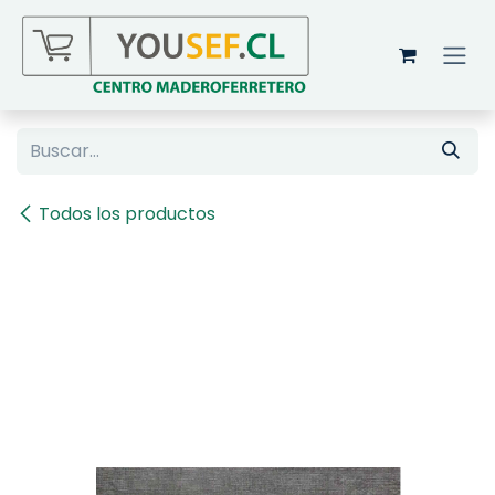
Ir al contenido
Todos los productos