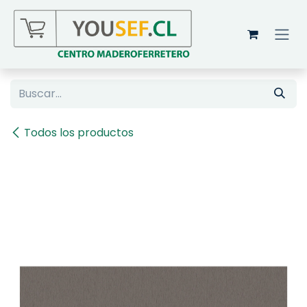
Ir al contenido
Todos los productos