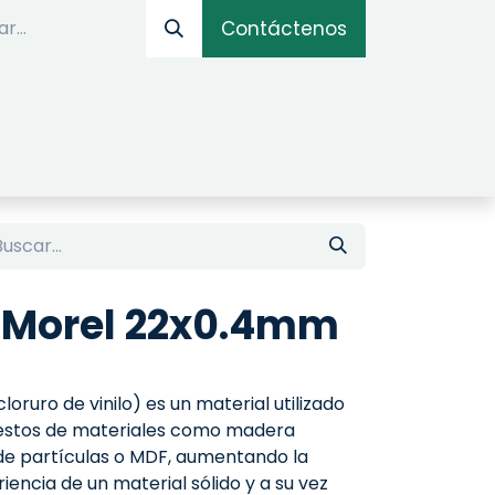
Contáctenos
IOS
OPTIMIZADOR ONLINE
SIMULADOR DE AM
 Morel 22x0.4mm
oruro de vinilo) es un material utilizado
uestos de materiales como madera
de partículas o MDF, aumentando la
iencia de un material sólido y a su vez