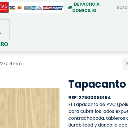
DEPACHO A
DOMICILIO
INICIO
TIENDA ON-LINE
SERVIC
 22x0.4mm
Tapacanto
REF: 27500060194
El Tapacanto de PVC (policl
para cubrir los lados exp
contrachapada, tableros 
durabilidad y dando la apar