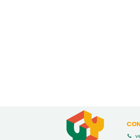
CON
v
​