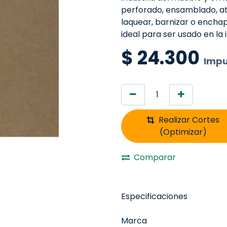
perforado, ensamblado, ato
laquear, barnizar o encha
ideal para ser usado en la 
$
24.300
Impu
Realizar Cortes
(Optimizar)
Comparar
Especificaciones
Marca