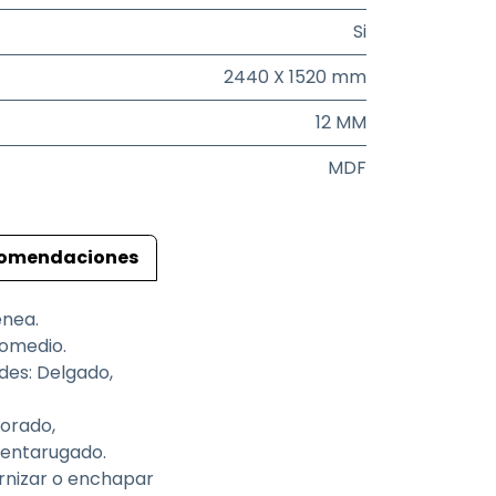
Si
2440 X 1520 mm
12 MM
MDF
omendaciones
énea.
romedio.
des: Delgado,
orado,
 entarugado.
arnizar o enchapar