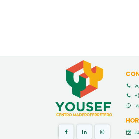
CON
v
​
+
w
HOR
L