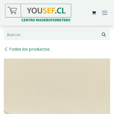
Ir al contenido
Todos los productos