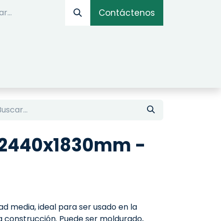
Contáctenos
IOS
OPTIMIZADOR ONLINE
SIMULADOR DE AM
 2440x1830mm -
ad media, ideal para ser usado en la
la construcción. Puede ser moldurado,