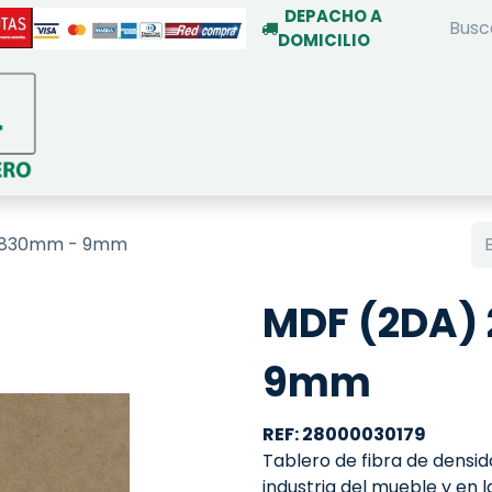
DEPACHO A
DOMICILIO
INICIO
TIENDA ON-LINE
SERVIC
1830mm - 9mm
MDF (2DA)
9mm
REF: 28000030179
Tablero de fibra de densid
industria del mueble y en 