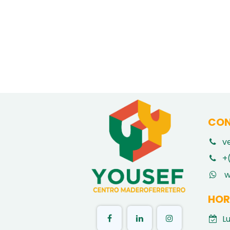
CON
v
​
+
w
HOR
L