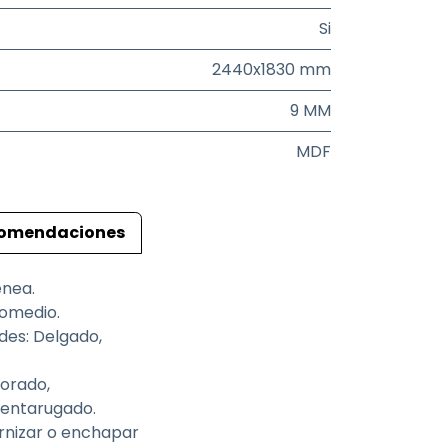
Si
2440x1830 mm
9 MM
MDF
omendaciones
énea.
romedio.
des: Delgado,
orado,
 entarugado.
arnizar o enchapar