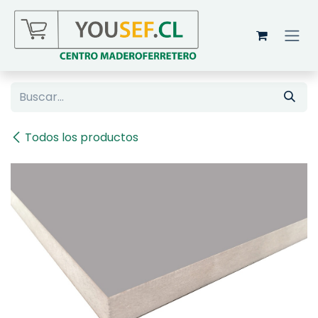
Ir al contenido
Todos los productos