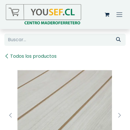
Ir al contenido
Todos los productos