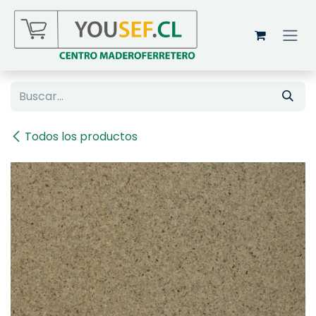
Ir al contenido
Todos los productos