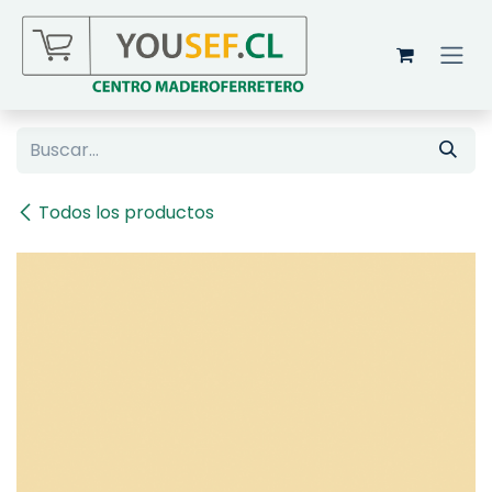
Ir al contenido
Todos los productos