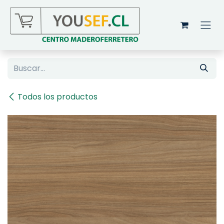
Ir al contenido
Todos los productos