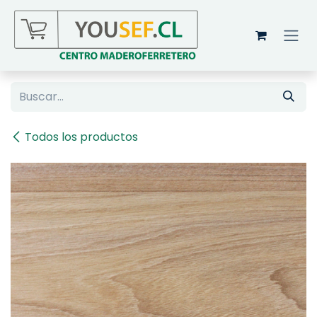
Ir al contenido
Todos los productos