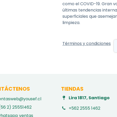
como el COVID-19. Gran va
últimas tendencias intern
superﬁciales que asemejan
limpieza.
Términos y condiciones
TÁCTENOS
TIENDAS
Lira 1817, Santiago
entasweb@yousef.cl
(56 2) 25551462
+562 2555 1462
hatsapp ventas