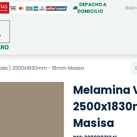
DEPACHO A
DOMICILIO
INICIO
TIENDA ON-LINE
SERVIC
Basic) 2500x1830mm - 18mm Masisa
Melamina V
2500x183
Masisa