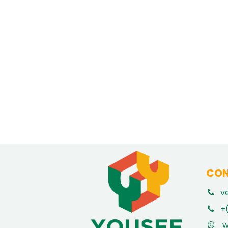
CON
v
​
+
w