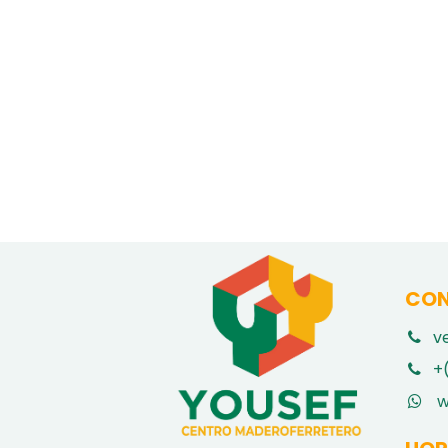
CON
v
​
+
w