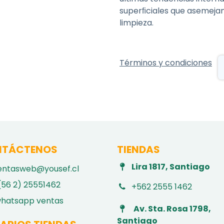
superﬁciales que asemejan
limpieza.
Términos y condiciones
TÁCTENOS
TIENDAS
Lira 1817, Santiago
entasweb@yousef.cl
(56 2) 25551462
+562 2555 1462
hatsapp ventas
Av. Sta. Rosa 1798,
Santiago