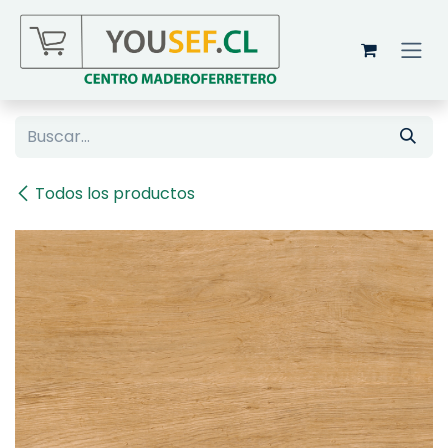
Ir al contenido
Todos los productos