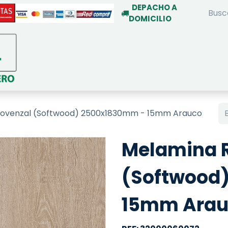
DEPACHO A
DOMICILIO
INICIO
TIENDA ON-LINE
SERVIC
rovenzal (Softwood) 2500x1830mm - 15mm Arauco
Melamina R
(Softwood
15mm Arau