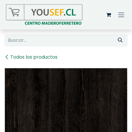
Ir al contenido
Todos los productos