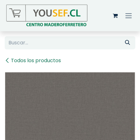
Ir al contenido
Todos los productos