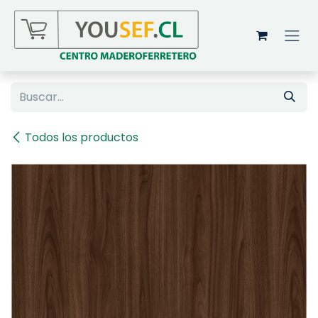
Ir al contenido
Todos los productos