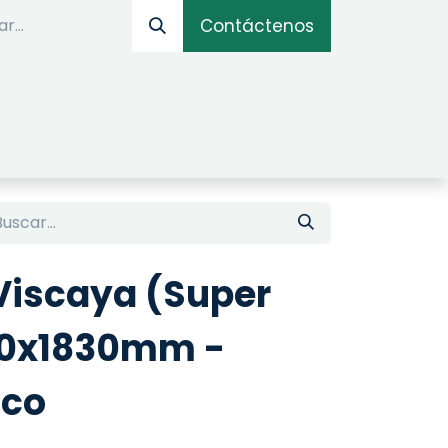
Contáctenos
IOS
OPTIMIZADOR ONLINE
SIMULADOR DE AM
iscaya (Super
00x1830mm -
co