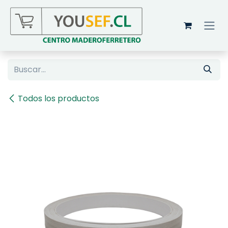
Ir al contenido
Todos los productos