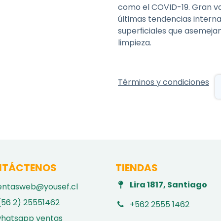
como el COVID-19. Gran va
últimas tendencias intern
superﬁciales que asemejan
limpieza.
Términos y condiciones
TÁCTENOS
TIENDAS
Lira 1817, Santiago
entasweb@yousef.cl
(56 2) 25551462
+562 2555 1462
hatsapp ventas