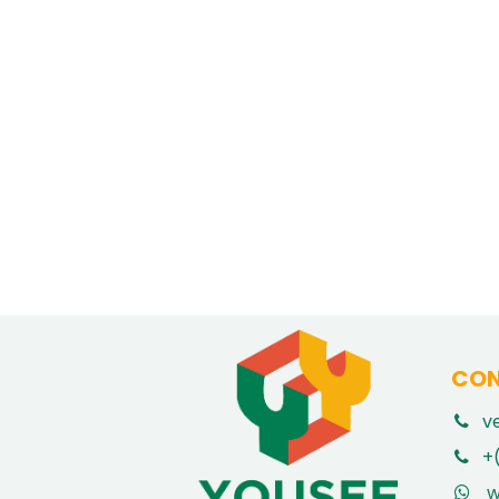
CON
v
​
+
w