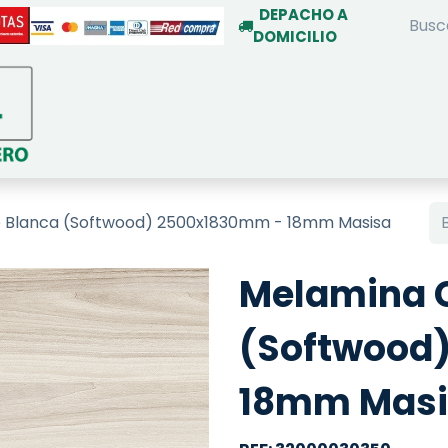
DEPACHO A
DOMICILIO
INICIO
TIENDA ON-LINE
SERVIC
 Blanca (Softwood) 2500x1830mm - 18mm Masisa
Melamina 
(Softwood
18mm Masi