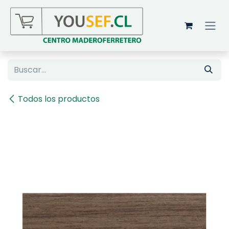
Ir al contenido
Todos los productos