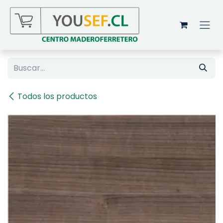
Ir al contenido
Todos los productos