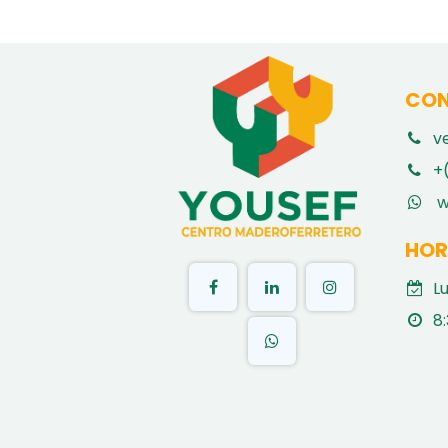
CON
v
​
+
w
HOR
L
8: