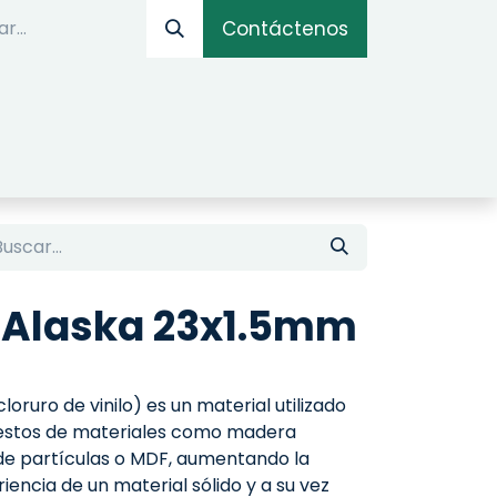
Contáctenos
IOS
OPTIMIZADOR ONLINE
SIMULADOR DE AM
 Alaska 23x1.5mm
oruro de vinilo) es un material utilizado
uestos de materiales como madera
de partículas o MDF, aumentando la
iencia de un material sólido y a su vez