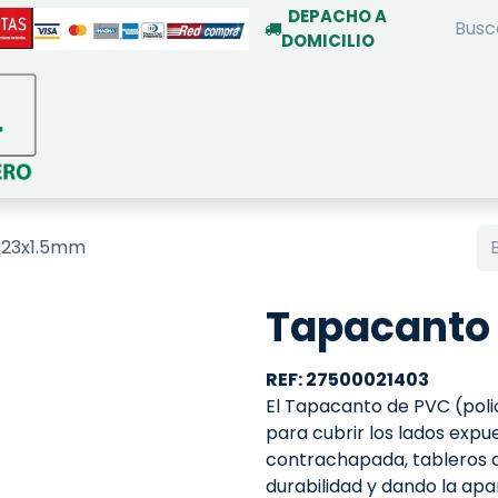
DEPACHO A
DOMICILIO
INICIO
TIENDA ON-LINE
SERVIC
 23x1.5mm
Tapacanto
REF: 27500021403
El Tapacanto de PVC (policl
para cubrir los lados exp
contrachapada, tableros 
durabilidad y dando la apar