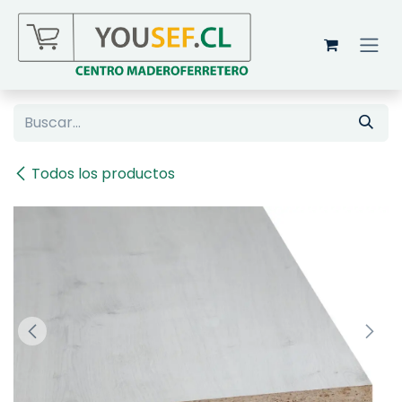
Ir al contenido
Todos los productos