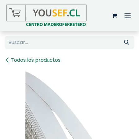
Ir al contenido
Todos los productos